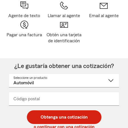
Agente de texto
Llamar al agente
Email al agente
Pagar una factura
Obtén una tarjeta
de identificación
¿Le gustaría obtener una cotización?
Seleccione un producto
Seleccione
un
nombre
de
producto
del
Código postal
Ingresa
Ingresa
_____
menú
un
un
desplegable
código
código
postal
postal
Obtenga una cotización
de
de
5
5
o continuar con una cotización