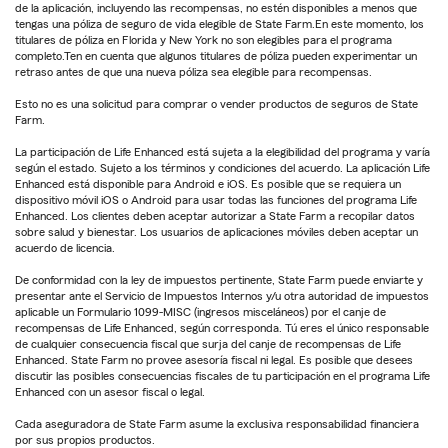
de la aplicación, incluyendo las recompensas, no estén disponibles a menos que
tengas una póliza de seguro de vida elegible de State Farm.En este momento, los
titulares de póliza en Florida y New York no son elegibles para el programa
completo.Ten en cuenta que algunos titulares de póliza pueden experimentar un
retraso antes de que una nueva póliza sea elegible para recompensas.
Esto no es una solicitud para comprar o vender productos de seguros de State
Farm.
La participación de Life Enhanced está sujeta a la elegibilidad del programa y varía
según el estado. Sujeto a los términos y condiciones del acuerdo. La aplicación Life
Enhanced está disponible para Android e iOS. Es posible que se requiera un
dispositivo móvil iOS o Android para usar todas las funciones del programa Life
Enhanced. Los clientes deben aceptar autorizar a State Farm a recopilar datos
sobre salud y bienestar. Los usuarios de aplicaciones móviles deben aceptar un
acuerdo de licencia.
De conformidad con la ley de impuestos pertinente, State Farm puede enviarte y
presentar ante el Servicio de Impuestos Internos y/u otra autoridad de impuestos
aplicable un Formulario 1099-MISC (ingresos misceláneos) por el canje de
recompensas de Life Enhanced, según corresponda. Tú eres el único responsable
de cualquier consecuencia fiscal que surja del canje de recompensas de Life
Enhanced. State Farm no provee asesoría fiscal ni legal. Es posible que desees
discutir las posibles consecuencias fiscales de tu participación en el programa Life
Enhanced con un asesor fiscal o legal.
Cada aseguradora de State Farm asume la exclusiva responsabilidad financiera
por sus propios productos.