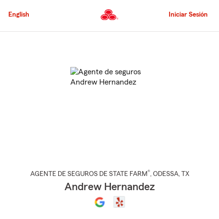
Pasar
al
English
Iniciar Sesión
contenido
principal
Comienzo
del
contenido
principal
®
AGENTE DE SEGUROS DE STATE FARM
,
ODESSA
, TX
Andrew Hernandez