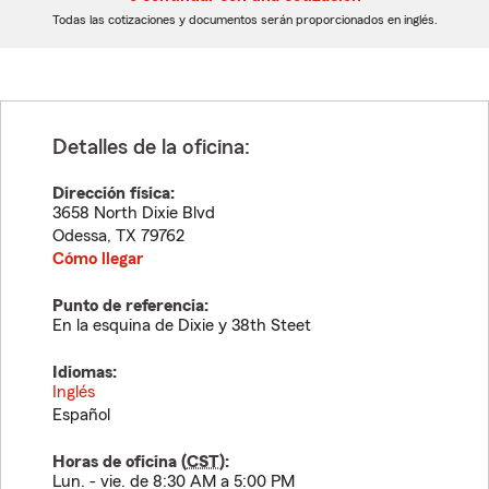
dígitos
dígitos
Todas las cotizaciones y documentos serán proporcionados en inglés.
Detalles de la oficina:
Dirección física:
3658 North Dixie Blvd
Odessa
,
TX
79762
Cómo llegar
Punto de referencia:
En la esquina de Dixie y 38th Steet
Idiomas:
Inglés
Español
Horas de oficina (
CST
):
Lun. - vie. de 8:30 AM a 5:00 PM